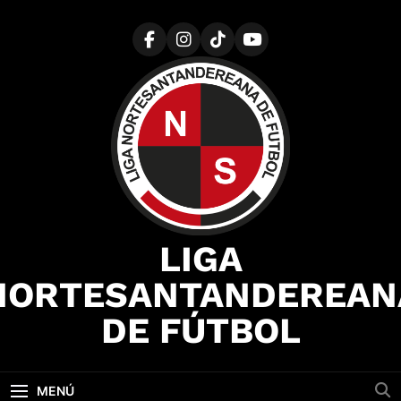
Saltar
al
contenido
LIGA
NORTESANTANDEREAN
DE FÚTBOL
MENÚ