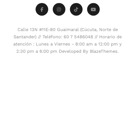
Calle 13N #11E-80 Guaimaral (Cúcuta, Norte de
Santander) // Teléfono: 60 7 5486048 // Horario de
atención : Lunes a Viernes - 8:00 am a 12:00 pm y
2:30 pm a 6:00 pm Developed By
.
BlazeThemes