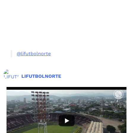
@lifutbolnorte
LIFUTBOLNORTE