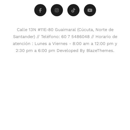
Calle 13N #11E-80 Guaimaral (Cúcuta, Norte de
Santander) // Teléfono: 60 7 5486048 // Horario de
atención : Lunes a Viernes - 8:00 am a 12:00 pm y
2:30 pm a 6:00 pm Developed By
.
BlazeThemes