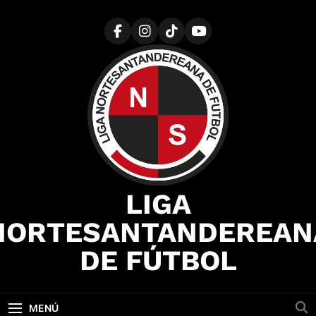
Saltar
al
contenido
LIGA
NORTESANTANDEREAN
DE FÚTBOL
MENÚ