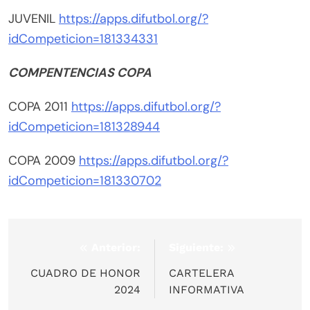
JUVENIL
https://apps.difutbol.org/?
idCompeticion=181334331
COMPENTENCIAS COPA
COPA 2011
https://apps.difutbol.org/?
idCompeticion=181328944
COPA 2009
https://apps.difutbol.org/?
idCompeticion=181330702
Anterior:
Siguiente:
Navegación
de
CUADRO DE HONOR
CARTELERA
2024
INFORMATIVA
entradas