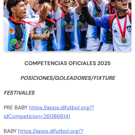
COMPETENCIAS OFICIALES 2025
POSICIONES/GOLEADORES/FIXTURE
FESTIVALES
PRE BABY
https://apps.difutbol.org/?
idCompeticion=260866141
BABY
https://apps.difutbol.org/?