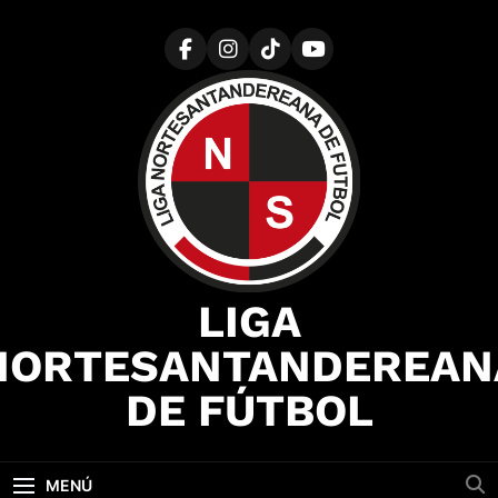
Saltar
al
contenido
LIGA
NORTESANTANDEREAN
DE FÚTBOL
MENÚ