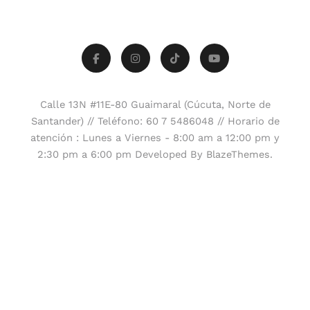
Calle 13N #11E-80 Guaimaral (Cúcuta, Norte de
Santander) // Teléfono: 60 7 5486048 // Horario de
atención : Lunes a Viernes - 8:00 am a 12:00 pm y
2:30 pm a 6:00 pm Developed By
.
BlazeThemes