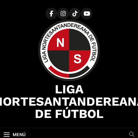
Saltar
al
contenido
LIGA
NORTESANTANDEREAN
DE FÚTBOL
MENÚ